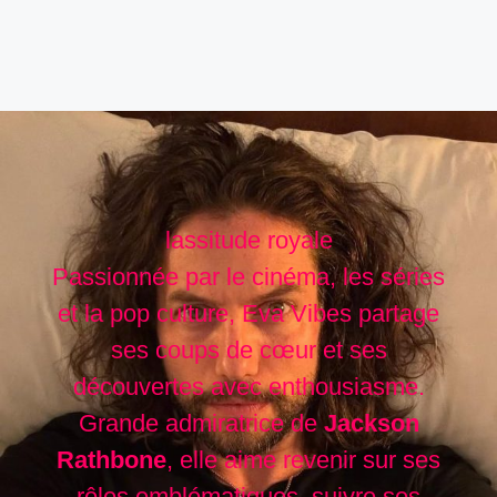
lassitude royale
Passionnée par le cinéma, les séries
et la pop culture, Eva Vibes partage
ses coups de cœur et ses
découvertes avec enthousiasme.
Grande admiratrice de
Jackson
Rathbone
, elle aime revenir sur ses
rôles emblématiques, suivre ses