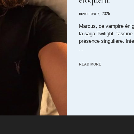
éloquent
novembre 7, 2025
Marcus, ce vampire éni
la saga Twilight, fascine
présence singulière. Inte
...
READ MORE