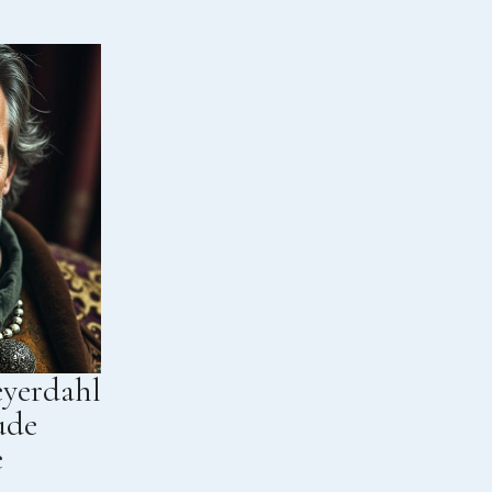
yerdahl
ude
e