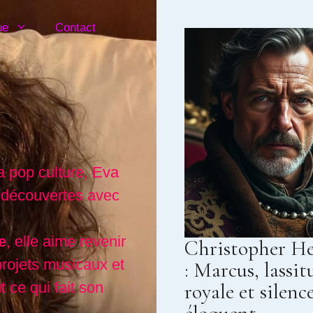
ue
Contact
a pop culture, Eva
 découvertes avec
e
, elle aime revenir
Christopher He
projets musicaux et
: Marcus, lassit
 ce qui fait son
royale et silenc