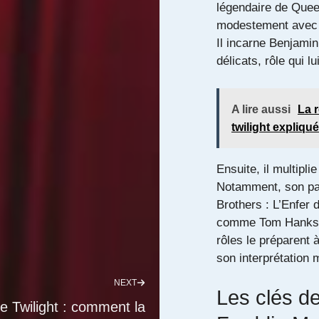
légendaire de Quee
modestement avec 
Il incarne Benjami
délicats, rôle qui 
A lire aussi
La r
twilight expliqu
Ensuite, il multipli
Notamment, son pas
Brothers : L’Enfer 
comme Tom Hanks, s
rôles le préparent 
son interprétation 
NEXT
Les clés d
 Twilight : comment la