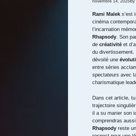
novembre 14, 2025
By
Rami Malek
s’est 
cinéma contempora
l’incarnation mémo
Rhapsody
. Son pa
de
créativité
et d’a
du divertissement. 
dévoilé une
évolut
entre séries acclam
spectateurs avec l
charismatique lead
Dans cet article, tu
trajectoire singul
il a su marier son 
comprendras aussi 
Rhapsody
reste un
respect pour une l