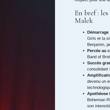
En bref : les
Malek
Démarrage 
Girls et la 
Benjamin, p
Percée au c
Band of Brot
Succès gran
consolidant 
Amplificati
devenu un em
technologiqu
Apothéose b
Bohemian Rh
son intensité