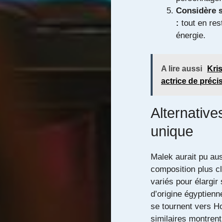
Considère s
:
tout en res
énergie.
A lire aussi
Kri
actrice de préci
Alternative
unique
Malek aurait pu aus
composition plus c
variés pour élargir
d’origine égyptien
se tournent vers H
similaires montrent