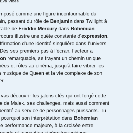
Eva Vibes
imposé comme une figure incontournable du
in, passant du rôle de
Benjamin
dans Twilight à
rable de
Freddie Mercury
dans
Bohemian
rcours illustre une quête constante d’
expression
,
ffirmation d’une identité singulière dans l’univers
Dès ses premiers pas à l’écran, l’acteur a
ion
remarquable, se frayant un chemin unique
ées et rôles au cinéma, jusqu’à faire vibrer les
a musique de Queen et la vie complexe de son
er.
 vas découvrir les jalons clés qui ont forgé cette
ière de Malek, ses challenges, mais aussi comment
identité au service de personnages puissants. Tu
pourquoi son interprétation dans
Bohemian
e performance majeure, à la croisée entre
égende et innovation cinématographique.