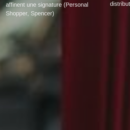
distrib
affinent une signature (Personal
Shopper, Spencer)