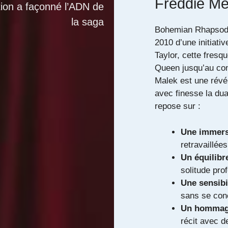
Freddie Me
ution a façonné l’ADN de
la saga
Bohemian Rhapsody 
2010 d’une initiati
Taylor, cette fresq
Queen jusqu’au con
Malek est une révéla
avec finesse la dua
repose sur :
Une immersi
retravaillée
Un équilibr
solitude pro
Une sensibi
sans se conc
Un hommage
récit avec d