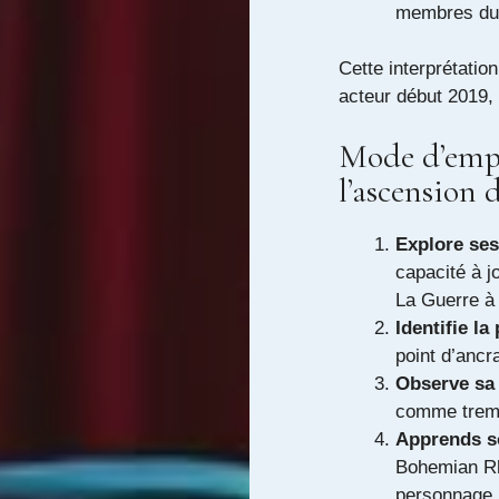
membres du
Cette interprétatio
acteur début 2019,
Mode d’emp
l’ascension 
Explore ses
capacité à 
La Guerre à
Identifie la
point d’ancr
Observe sa
comme tremp
Apprends s
Bohemian Rh
personnage.