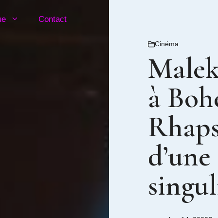
ue
Contact
Cinéma
Malek
à Boh
Rhaps
d’une 
singul