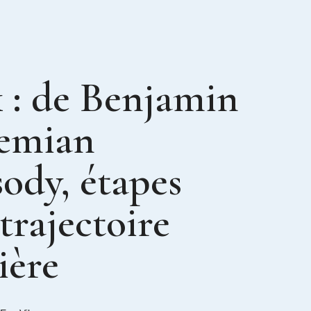
 : de Benjamin
emian
ody, étapes
trajectoire
ière