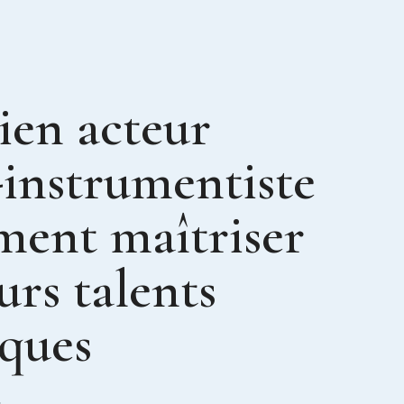
ien acteur
-instrumentiste
ment maîtriser
urs talents
iques