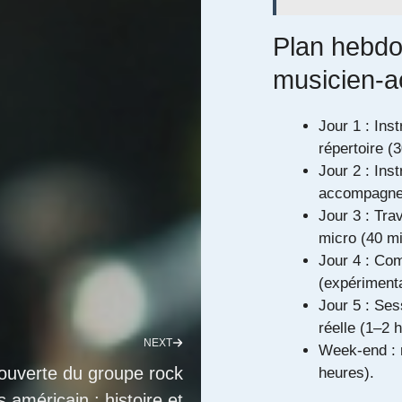
Plan hebdo
musicien-a
Jour 1 : Ins
répertoire (
Jour 2 : Ins
accompagne
Jour 3 : Trav
micro (40 mi
Jour 4 : Co
(expérimenta
Jour 5 : Se
réelle (1–2 
NEXT
Week-end : r
couverte du groupe rock
heures).
s américain : histoire et