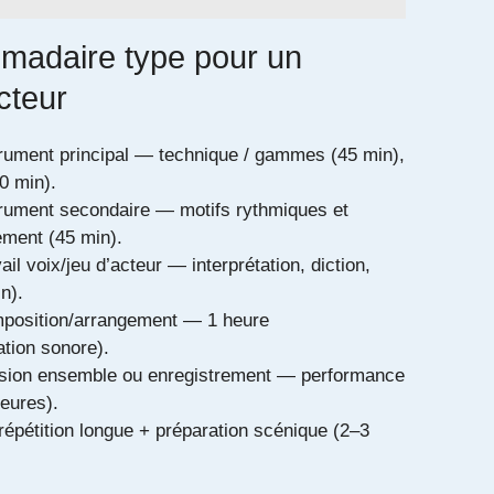
madaire type pour un
cteur
trument principal — technique / gammes (45 min),
30 min).
trument secondaire — motifs rythmiques et
ment (45 min).
ail voix/jeu d’acteur — interprétation, diction,
n).
mposition/arrangement — 1 heure
tion sonore).
ssion ensemble ou enregistrement — performance
heures).
épétition longue + préparation scénique (2–3