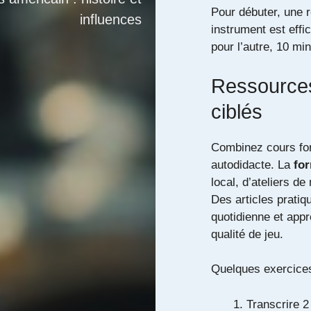
Pour débuter, une r
influences
instrument est effi
pour l’autre, 10 mi
Ressources
ciblés
Combinez cours form
autodidacte. La
for
local, d’ateliers d
Des articles prati
quotidienne et app
qualité de jeu.
Quelques exercices
Transcrire 