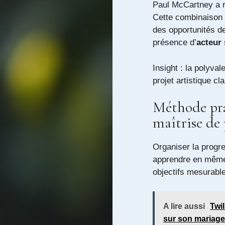
Paul McCartney a ré
Cette combinaison 
des opportunités d
présence d’
acteur
Insight : la polyva
projet artistique clai
Méthode pra
maîtrise de
Organiser la progre
apprendre en même 
objectifs mesurable
A lire aussi
Twil
sur son mariage 