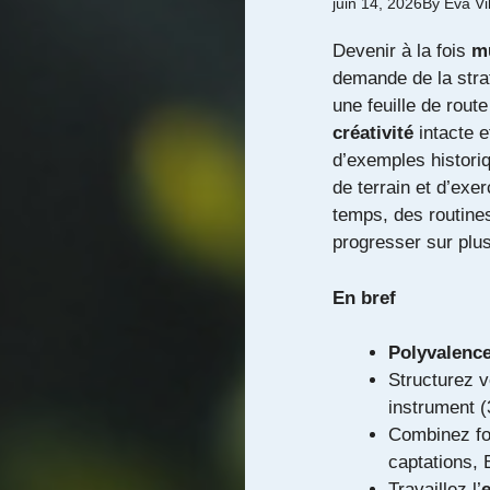
juin 14, 2026
By
Eva Vi
Devenir à la fois
m
demande de la strat
une feuille de rout
créativité
intacte e
d’exemples historiq
de terrain et d’exe
temps, des routines
progresser sur plu
En bref
Polyvalenc
Structurez 
instrument (
Combinez for
captations, 
Travaillez l’
e