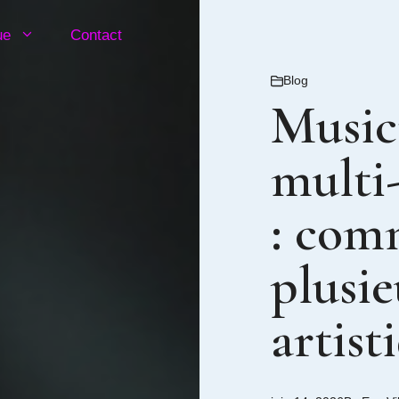
ue
Contact
Blog
Music
multi
: com
plusie
artist