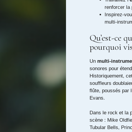
renforcer la
Inspirez-vou
multi-instru
Qu’est-ce q
pourquoi vis
Un
multi-instrume
sonores pour étendr
Historiquement, cet
souffleurs doublaien
flûte, poussés par
Evans.
Dans le rock et la 
scène : Mike Oldfie
Tubular Bells, Prin