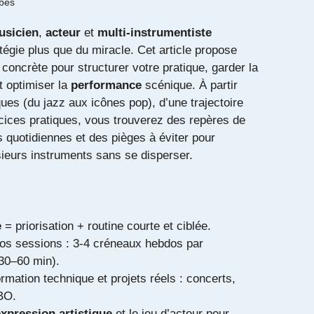
bes
usicien
,
acteur
et
multi-instrumentiste
égie plus que du miracle. Cet article propose
e concrète pour structurer votre pratique, garder la
t optimiser la
performance
scénique. À partir
ues (du jazz aux icônes pop), d’une trajectoire
rcices pratiques, vous trouverez des repères de
 quotidiennes et des pièges à éviter pour
sieurs instruments sans se disperser.
e
= priorisation + routine courte et ciblée.
vos sessions : 3-4 créneaux hebdos par
30–60 min).
mation technique et projets réels : concerts,
BO.
xpression artistique
et le jeu d’acteur pour