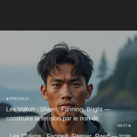
PREVIOUS
Les Volturi : Sheen, Fanning, Bright —
construire la tension par le non-dit
NEXT
Les Cullens : Facinelli, Reaser, Reed — trois