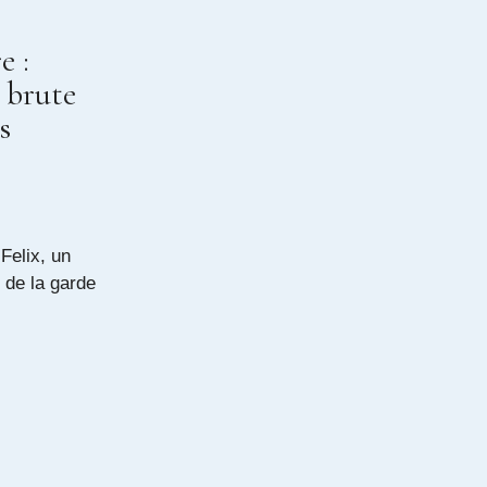
e :
e brute
s
Felix, un
 de la garde