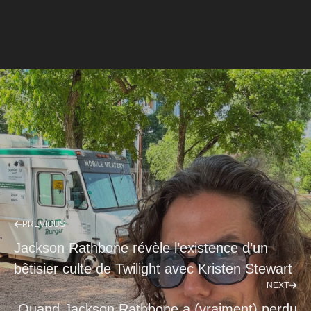
PREVIOUS
Jackson Rathbone révèle l’existence d’un
bêtisier culte de Twilight avec Kristen Stewart
NEXT
Quand Jackson Rathbone a (vraiment) perdu