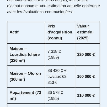
d’achat connue et une estimation actuelle cohérente
avec les évaluations communiquées.
Prix
Valeur
Actif
d’acquisition
estimée
(connu)
(2025)
Maison –
7 318 €
Lourdios-Ichère
320 000 €
(1989)
(226 m²)
88 420 € +
Maison – Oloron
travaux 63
160 000 €
(300 m²)
813 €
Appartement (73
36 578 €
110 000 €
m²)
(1985)