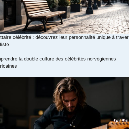
ttaire célébrité : découvrez leur personnalité unique à trave
liste
rendre la double culture des célébrités norvégiennes
ricaines