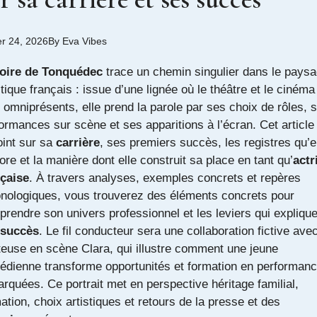
er 24, 2026
By
Eva Vibes
toire de Tonquédec
trace un chemin singulier dans le pays
stique français : issue d’une lignée où le théâtre et le cinéma
 omniprésents, elle prend la parole par ses choix de rôles, 
ormances sur scène et ses apparitions à l’écran. Cet article 
oint sur sa
carrière
, ses premiers succès, les registres qu’e
ore et la manière dont elle construit sa place en tant qu’
actr
çaise
. À travers analyses, exemples concrets et repères
nologiques, vous trouverez des éléments concrets pour
rendre son univers professionnel et les leviers qui explique
succès
. Le fil conducteur sera une collaboration fictive avec
euse en scène Clara, qui illustre comment une jeune
dienne transforme opportunités et formation en performan
rquées. Ce portrait met en perspective héritage familial,
ation, choix artistiques et retours de la presse et des