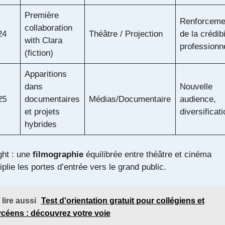
Première
Renforceme
collaboration
24
Théâtre / Projection
de la crédibi
with Clara
professionn
(fiction)
Apparitions
dans
Nouvelle
25
documentaires
Médias/Documentaire
audience,
et projets
diversificat
hybrides
ght : une
filmographie
équilibrée entre théâtre et cinéma
iplie les portes d’entrée vers le grand public.
 lire aussi
Test d'orientation gratuit pour collégiens et
ycéens : découvrez votre voie