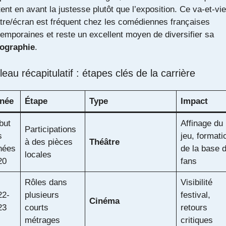
ent en avant la justesse plutôt que l’exposition. Ce va-et-vie
tre/écran est fréquent chez les comédiennes françaises
emporaines et reste un excellent moyen de diversifier sa
mographie
.
leau récapitulatif : étapes clés de la carrière
née
Étape
Type
Impact
but
Affinage du
Participations
s
jeu, formati
à des pièces
Théâtre
nées
de la base 
locales
20
fans
Rôles dans
Visibilité
22-
plusieurs
festival,
Cinéma
23
courts
retours
métrages
critiques