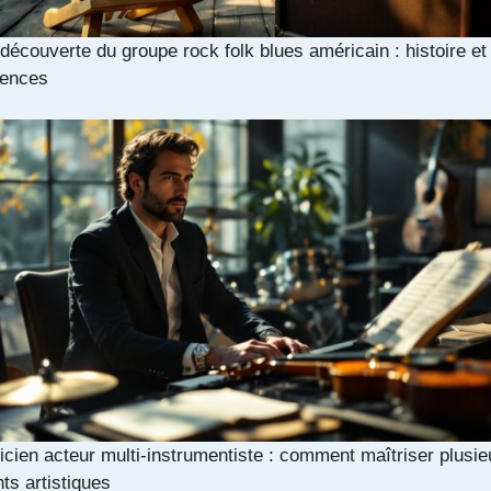
 découverte du groupe rock folk blues américain : histoire et
uences
cien acteur multi-instrumentiste : comment maîtriser plusie
nts artistiques