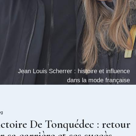
Jean Louis Scherrer : histoire et influence
dans la mode française
og
ctoire De Tonquédec : retour
r sa carrière et ses succès