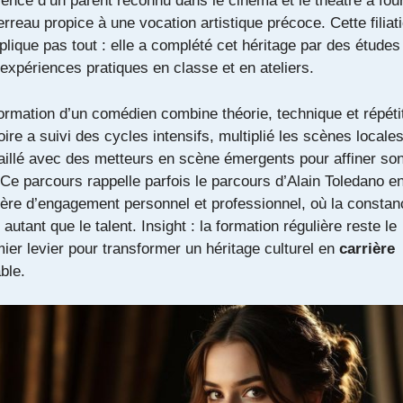
ence d’un parent reconnu dans le cinéma et le théâtre a four
erreau propice à une vocation artistique précoce. Cette filiat
plique pas tout : elle a complété cet héritage par des études
expériences pratiques en classe et en ateliers.
ormation d’un comédien combine théorie, technique et répétit
oire a suivi des cycles intensifs, multiplié les scènes locales
aillé avec des metteurs en scène émergents pour affiner so
 Ce parcours rappelle parfois le
parcours d’Alain Toledano
e
ère d’engagement personnel et professionnel, où la constan
 autant que le talent. Insight : la formation régulière reste le
ier levier pour transformer un héritage culturel en
carrière
ble.